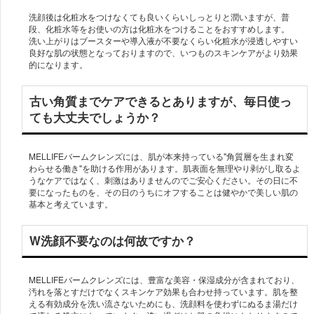
洗顔後は化粧水をつけなくても良いくらいしっとりと潤いますが、普
段、化粧水等をお使いの方は化粧水をつけることをおすすめします。
洗い上がりはブースターや導入液が不要なくらい化粧水が浸透しやすい
良好な肌の状態となっておりますので、いつものスキンケアがより効果
的になります。
古い角質までケアできるとありますが、毎日使っ
ても大丈夫でしょうか？
MELLIFEバームクレンズには、肌が本来持っている"角質層を生まれ変
わらせる働き"を助ける作用があります。肌表面を無理やり剥がし取るよ
うなケアではなく、刺激はありませんのでご安心ください。その日に不
要になったものを、その日のうちにオフすることは健やかで美しい肌の
W洗顔不要なのは何故ですか？
MELLIFEバームクレンズには、豊富な美容・保湿成分が含まれており、
汚れを落とすだけでなくスキンケア効果も合わせ持っています。肌を整
える有効成分を洗い流さないためにも、洗顔料を使わずにぬるま湯だけ