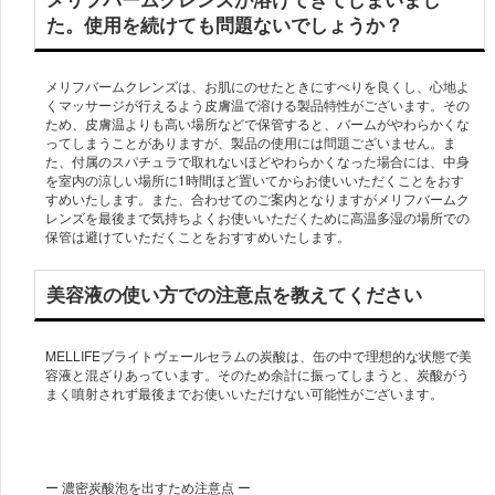
た。使用を続けても問題ないでしょうか？
メリフバームクレンズは、お肌にのせたときにすべりを良くし、心地よ
くマッサージが行えるよう皮膚温で溶ける製品特性がございます。その
ため、皮膚温よりも高い場所などで保管すると、バームがやわらかくな
ってしまうことがありますが、製品の使用には問題ございません。ま
た、付属のスパチュラで取れないほどやわらかくなった場合には、中身
を室内の涼しい場所に1時間ほど置いてからお使いいただくことをおす
すめいたします。また、合わせてのご案内となりますがメリフバームク
レンズを最後まで気持ちよくお使いいただくために高温多湿の場所での
保管は避けていただくことをおすすめいたします。
美容液の使い方での注意点を教えてください
MELLIFEブライトヴェールセラムの炭酸は、缶の中で理想的な状態で美
容液と混ざりあっています。そのため余計に振ってしまうと、炭酸がう
ー 濃密炭酸泡を出すため注意点 ー