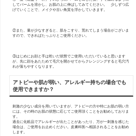
してバームを溶かし、お肌の上に伸ばしてみてください。 少しずつ広
げていくことで、メイクや古い角質を浮かしていきます。
②また、量が少なすぎると、肌をこすり、荒れてしまう場合がございま
すので、できればたっぷりとご使用ください。
③はじめにお顔と手は乾いだ状態でご使用いただいていると思います
が、先に顔をあたためて毛穴を開かせてからクレンジングすると毛穴汚
れが落ちやすくなります。
アトピーや肌が弱い、アレルギー持ちの場合でも
使用できますか？
刺激の少ない成分を用いていますが、アトピーの方や特にお肌の弱い方
には、その時のお肌の状態に応じてご使用頂くことをお勧めしておりま
す。
過去に化粧品でアレルギーが出たことがあったり、万が一刺激を感じた
場合は、ご使用をお止めください。皮膚科医へ相談されることをお勧め
します。