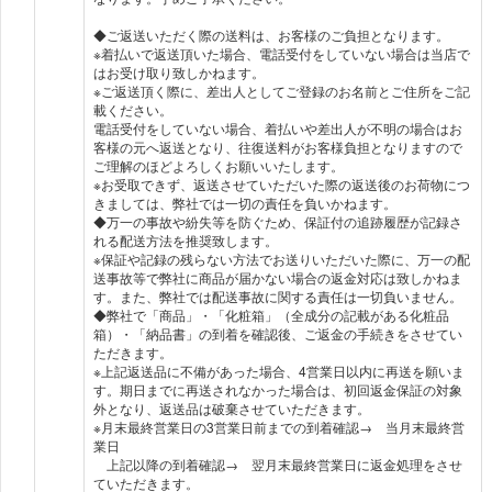
◆ご返送いただく際の送料は、お客様のご負担となります。
※着払いで返送頂いた場合、電話受付をしていない場合は当店で
はお受け取り致しかねます。
※ご返送頂く際に、差出人としてご登録のお名前とご住所をご記
載ください。
電話受付をしていない場合、着払いや差出人が不明の場合はお
客様の元へ返送となり、往復送料がお客様負担となりますので
ご理解のほどよろしくお願いいたします。
※お受取できず、返送させていただいた際の返送後のお荷物につ
きましては、弊社では一切の責任を負いかねます。
◆万一の事故や紛失等を防ぐため、保証付の追跡履歴が記録さ
れる配送方法を推奨致します。
※保証や記録の残らない方法でお送りいただいた際に、万一の配
送事故等で弊社に商品が届かない場合の返金対応は致しかねま
す。また、弊社では配送事故に関する責任は一切負いません。
◆弊社で「商品」・「化粧箱」（全成分の記載がある化粧品
箱）・「納品書」の到着を確認後、ご返金の手続きをさせてい
ただきます。
※上記返送品に不備があった場合、4営業日以内に再送を願いま
す。期日までに再送されなかった場合は、初回返金保証の対象
外となり、返送品は破棄させていただきます。
※月末最終営業日の3営業日前までの到着確認→ 当月末最終営
業日
上記以降の到着確認→ 翌月末最終営業日に返金処理をさせ
ていただきます。