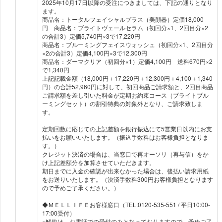
2025年10月17日以降の受注につきましては、下記の通りとなり
ます。
商品名：トータルフェイシャルプラス（美顔器）定価18,000
円 商品名：ブライトヴェールセラム（初回分×1、2回目分×2
の合計3）定価5,740円×3で17,220円
商品名：ブルーミングフェイスウォッシュ（初回分×1、2回目分
×2の合計3）定価4,100円×3で12,300円
商品名：ダーマクリア（初回分×1）定価4,100円 送料670円×2
で1,340円
上記記載金額（18,000円＋17,220円＋12,300円＋4,100＋1,340
円）の合計52,960円に対して、初回商品ご請求額と、2回目商品
ご請求額を差し引いた料金が定期お約束コース（ブライトブル
ーミングセット）の割引特典の対象外となり、ご請求致しま
す。
定期回数に応じての上記差額を銀行振込にて5営業日以内にお支
払いをお願いいたします。（振込手数料はお客様負担となりま
す。）
クレジット決済の場合は、当窓口で再オーソリ（再与信）をか
け上記差額分を加算させていただきます。
期日までに入金の確認が出来なかった場合は、後払い請求用紙
をお送りいたします。（決済手数料300円お客様負担となります
ので予めご了承ください。）
◆ＭＥＬＬＩＦＥお客様窓口（TEL:0120-535-551 / 平日10:00-
17:00受付）
※解約は、お電話での受付のみとなっておりますので、予めご了