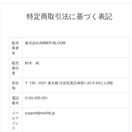
特定商取引法に基づく表記
販売
株式会社AMBER BLOOM
業者
名
販売
鈴木 純
責任
者
所在
〒
150
-
0021
東京都 渋谷区恵比寿西1-20-5 SAビル9階
地
電話
0120-535-551
番号
メー
support@mellife.jp
ルア
ドレ
ス