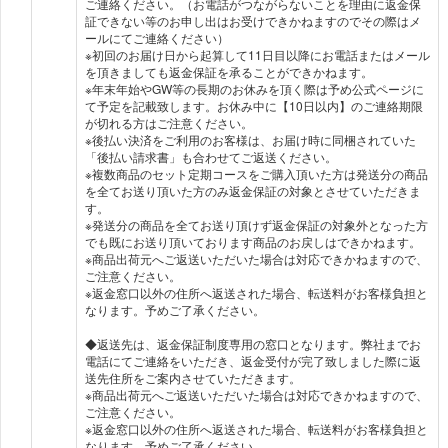
ご連絡ください。（お電話がつながらないことを理由に返金保
証できない等のお申し出はお受けできかねますのでその際はメ
ールにてご連絡ください）
※初回のお届け日から起算して11日目以降にお電話またはメール
を頂きましても返金保証を承ることができかねます。
※年末年始やGW等の長期のお休みを頂く際は予め公式ページに
て予定を記載致します。お休み中に【10日以内】のご連絡期限
が切れる方はご注意ください。
※後払い決済をご利用のお客様は、お届け時に同梱されていた
「後払い請求書」も合わせてご返送ください。
※複数商品のセット定期コースをご購入頂いた方は発送分の商品
を全てお送り頂いた方のみ返金保証の対象とさせていただきま
す。
※発送分の商品を全てお送り頂けず返金保証の対象外となった方
でも既にお送り頂いております商品のお戻しはできかねます。
※商品出荷元へご返送いただいた場合は対応できかねますので、
ご注意ください。
※返金窓口以外の住所へ返送された場合、転送料がお客様負担と
なります。予めご了承ください。
◆返送先は、返金保証制度専用の窓口となります。弊社までお
電話にてご連絡をいただき、返金受付が完了致しました際に返
送先住所をご案内させていただきます。
※商品出荷元へご返送いただいた場合は対応できかねますので、
ご注意ください。
※返金窓口以外の住所へ返送された場合、転送料がお客様負担と
なります。予めご了承ください。