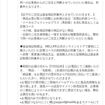
同一のお客様からのご注文と判断させていただいた場合は、対
象外となります。
【以下のご注文は返金保証対象外とさせていただきます。】
・商品お受け取りの回数にお約束がある「定期お約束コース」
・トータルフェイシャルプラス（美顔器）を含む単品もしくは
定期コース
・その他、返金保証対象の表記がない商品
・以前のご注文者情報と一致する項目が複数箇所該当し、弊社
で同一のお客様からのご注文と判断させていただいた場合
◆返金保証制度は、MELLIFE公式オンラインストアで最初にご
購入いただいた定期コースの初回商品が対象であり、他コース
へ切替・変更後の商品又は、追加購入された定期商品は返金保
証制度の対象外となります。
◆初回のお届け日から【10日以内】にお電話にてご連絡いただ
き、「商品」・「化粧箱」（全成分の記載がある化粧品箱）・
「納品書」をお電話での受付日から7日以内に元払いでご返送い
ただいた方へ、対応させていただきます。
※お電話での受付後にご登録のメールアドレスに返品先情報をお
送り致します。迷惑メール設定やドメイン拒否設定等、お客様
のご都合によりメールが受信できずに受信できない場合、弊社
は責任を負いかねます。
※お電話のみでの受付となります。
※お電話つながりにくい際はsupport@mellife.jpまでメールにて