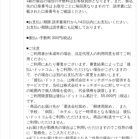
※銀行振込の場合の手数料はお客様負担となります。また、振込
先の口座番号は お取引ごとに毎回異なりますので、請求書に記
載された口座番号をご確認ください。
■お支払い期限 請求書発行から14日以内にお支払いください。
お支払い期限は請求書にも記載しております。
■後払い手数料 300円(税込)
■ご注意
・ご利用者が未成年の場合、法定代理人の利用同意を得てご利
用ください。
・ご利用にあたり審査がございます。審査結果によっては「後
払いドットコム」をご利用いただけない場合がございますの
で、その場合には別のお支払方法へ変更をお願いします。
・「後払いドットコム」は株式会社キャッチボールが提供する
サービスです。当社は株式会社キャッチボールに対しサービス
の範囲内で個人情報を提供し、代金債権を譲渡します。
・ご利用限度額は後払いドットコム累計で、55,000円（税込）
です。
・商品のお届け先が「運送会社留め」「郵便局留め」、また
「学校」「病院」「ホテル」など一時滞在となる場合は、後払
いドットコムをご利用いただけません。商品の転送サービスも
ご利用いただけません。
※お届け先が勤務先の場合はご利用いただけますのでご住所の後
に「勤務先」とご入力ください。
※ギフトのお届け先が一時滞在となるご住所の場合にはご利用に