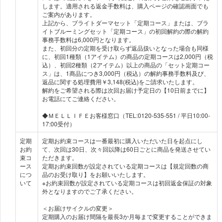
します。適用される返金手数料は、購入ページの確認画面でも
ご案内があります。
上記から、ブライトダーマセット「定期コース」または、ブラ
イトブルーミングセット「定期コース」の初回解約の際の解約
事務手数料は6,000円となります。
また、初回分の定期を受け取らず返品扱いとなった場合も同様
に、初回1種類（1アイテム）の商品の定期コースは2,000円（税
込）、初回2種類（2アイテム）以上の商品の「セット定期コー
ス」は、1商品につき3,000円（税込）の解約事務手数料及び、
返品に関する処理費用￥3,148(税込)をご請求いたします。
解約をご希望される際は次回お届け予定日の【10日前までに】
お電話にてご連絡ください。
◆ＭＥＬＬＩＦＥお客様窓口（TEL:0120-535-551 / 平日10:00-
17:00受付）
定期
定期お約束コースは一番最初に購入いただいた日を起点にし
お約
て、次回は30日、次々回以降は60日ごとに商品を発送させてい
束コ
ただきます。
ース
定期お約束回数が設定されている定期コースは【規定回数の商
につ
品のお受け取り】をお願いいたします。
いて
※お約束回数が設定されている定期コースは初回返金保証の対象
外となりますのでご了承ください。
＜お届けサイクルの変更＞
定期購入のお届け間隔を最長3か月毎まで変更することができま