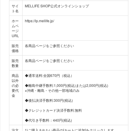
サイ
MELLIFE SHOP公式オンラインショップ
ト名
ホー
https://lp.mellife.jp/
ムペ
ージ
URL
販売
各商品ページをご参照ください
価格
販売
各商品ページをご参照ください
数量
商品
◆通常送料:全国670円（税込）
以外
の必
◆離島中継手数料:1,000円(税込)または2,000円(税込)
要代
※沖縄・離島・その他一部地域のみ
金
◆後払決済手数料:300円(税込)
◆クレジットカード決済手数料:無料
◆代引き手数料：440円(税込)
注文
1)ご購入されたい商品の[カートに追加]をクリックします。