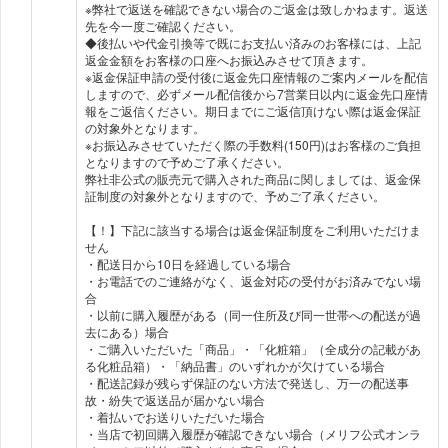
※弊社で返送を確認できない場合のご返金は致しかねます。返送
先を今一度ご確認ください。
◆後払いや代金引換等で既にお支払い済みのお客様には、上記
返金金額をお客様の口座へお振込みさせて頂きます。
※返金保証申請の受付後に返金先口座情報のご案内メールを配信
しますので、必ずメール配信後から7営業日以内に返金先口座情
報をご返信ください。期日までにご返信頂けない際は返金保証
の対象外となります。
※お振込みさせていただく際の手数料(150円)はお客様のご負担
となりますので予めご了承ください。
弊社非公式の販売元で購入された商品に関しましては、返金保
証制度の対象外となりますので、予めご了承ください。
【！】下記に該当する場合は返金保証制度をご利用いただけま
せん
・配送日から10日を経過している場合
・お電話でのご連絡がなく、返金対応の受付がお済みでない場
合
・以前に購入履歴がある（同一住所及び同一世帯への配送が過
去にある）場合
・ご購入いただいた「商品」・「化粧箱」（全成分の記載があ
る化粧品箱）・「納品書」のいずれかが欠けている場合
・配送記録が残らず保証のない方法で発送し、万一の配送事
故・紛失で返送品が届かない場合
・着払いでお送りいただいた場合
・当店で初回購入履歴が確認できない場合（メリフ公式オンラ