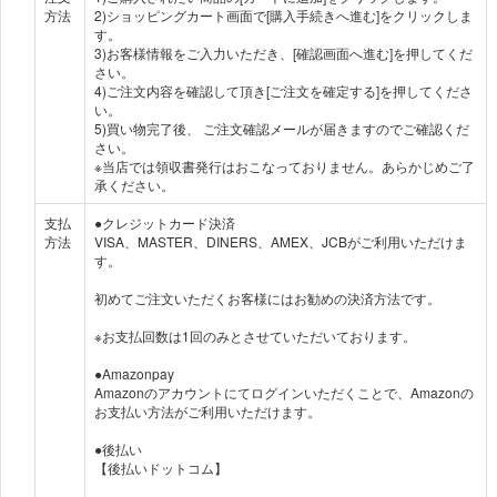
方法
2)ショッピングカート画面で[購入手続きへ進む]をクリックしま
す。
3)お客様情報をご入力いただき、[確認画面へ進む]を押してくだ
さい。
4)ご注文内容を確認して頂き[ご注文を確定する]を押してくださ
い。
5)買い物完了後、 ご注文確認メールが届きますのでご確認くだ
さい。
※当店では領収書発行はおこなっておりません。あらかじめご了
承ください。
支払
●クレジットカード決済
方法
VISA、MASTER、DINERS、AMEX、JCBがご利用いただけま
す。
初めてご注文いただくお客様にはお勧めの決済方法です。
※お支払回数は1回のみとさせていただいております。
●Amazonpay
Amazonのアカウントにてログインいただくことで、Amazonの
お支払い方法がご利用いただけます。
●後払い
【後払いドットコム】