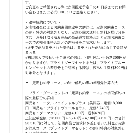
す。
ご変更をご希望される際は次回配送予定日の10日前までにお問
い合わせまたは公式LINEよりご連絡ください。
＜途中解約について＞
お客様都合によるお約束回数途中の解約は、定期お約束コース
の割引特典の対象外となり、定期各回の送料と無料お届け分を
含む、お受け取り済み商品の単品通常価格合計と定期お約束コ
ースでの割引価格合計との差額分をご請求いたします。
※途中で商品変更された場合は、変更された商品に応じて金額が
変わる
※初回購入で後払いをご選択の際は、別途後払い手数料300円が
かかりますが、ブライトダーマセットまたは、ブライトブルー
ミングセットの差額分をご請求する際は、後払い手数料300円は
対象外となります。
▼「定期お約束コース」の途中解約の際の差額分計算方法
・ブライトダーマセットの「定期お約束コース」の初回解約の
際の差額分の詳細
商品名：トータルフェイシャルプラス（美顔器）定価18,000
円 商品名：ブライトヴェールセラム 定価5,740円
商品名：ダーマクリア 定価4,100円 送料670円
上記記載金額（18,000円＋5,740円＋4,100円＋670円）の合計
28,510円に対して、初回商品ご請求額を差し引いた料金が定期
お約束コース（ブライトダーマセット）の割引特典の対象外と
なりご請求致します。