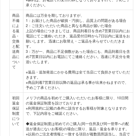
承ください。
商品
商品には万全を期しておりますが、
不備
1：お届けした商品が破損・汚損し、品質上の問題がある場合
によ
2：ご注文いただいた商品と異なる商品が届いた場合
る返
上記の場合につきましては、商品到着日を含め7営業日以内にお
品・
電話にてご連絡いただき、返品受付日時から7日以内に返送をお
交換
願いします。 迅速にお取替え・ご返品を承らせていただきま
と配
す。
送商
3：万が一、商品に不足個数があった場合にも、商品到着日を含
品に
め7営業日以内にお電話にてご連絡ください。迅速に不足分を発
つい
送いたします。
て
※返品・追加発送にかかる費用は全て当店にて負担させていただ
きます。
※商品到着7営業日目以降の返品は承る事が出来かねますので、
初回
メリフの商品を初めてご購入いただいたお客様に限り、10日間
返金
の返金保証制度を設けております。
保証
※利用規約に記載の条件に該当するお客様が対象となりますの
制度
で、下記内容をご確認ください。
につ
いて
◆返金保証制度は初めてのご購入(同一住所及び同一世帯への配
送が過去にないお客様)の場合に限り、返品・返金を承ります。
※以前のご注文者情報と一致する項目が複数箇所該当し、当店で