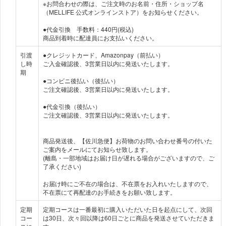
※お問合わせの際は、ご注文時のお名前・住所・ショップ名
（MELLIFE 公式オンラインストア）をお知らせください。
●代金引換 手数料：440円(税込)
商品到着時に配達員にお支払いください。
引渡
●クレジットカード、Amazonpay（前払い）
し時
ご入金確認後、3営業日以内に発送いたします。
期
●コンビニ後払い（後払い）
ご注文確認後、3営業日以内に発送いたします。
●代金引換（後払い）
ご注文確認後、3営業日以内に発送いたします。
商品発送後、【佐川急便】お荷物のお問い合わせ番号の付いた
ご案内をメールにてお知らせ致します。
(離島・一部地域はお届け日が遅れる場合がございますので、ご
了承ください)
お届け時にご不在の場合は、不在票をお入れいたしますので、
不在票にて再配達のお手続きをお願い致します。
定期
定期コースは一番最初に購入いただいた日を起点にして、次回
コー
は30日、次々回以降は60日ごとに商品を発送させていただきま