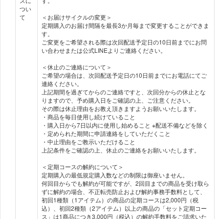
スに
す。
つい
て
＜お届けサイクルの変更＞
定期購入のお届け間隔を最長3か月毎まで変更することができま
す。
ご変更をご希望される際は次回配送予定日の10日前までにお問
い合わせまたは公式LINEよりご連絡ください。
＜休止のご連絡について＞
ご希望の場合は、次回配送予定日の10日前までにお電話にてご
連絡ください。
上記期間を過ぎてからのご連絡ですと、次回分からの休止とな
りますので、予め購入日をご確認の上、ご注意ください。
その際は休止理由をお教え頂きますようお願いいたします。
・商品を毎日使用し続けていること
・購入日から7日以内に使用し始めること ※配送不備などを除く
・定められた期間に申請連絡をしていただくこと
・中止理由をご教示いただけること
上記条件をご確認の上、休止のご連絡をお願いいたします。
＜定期コースの解約について＞
定期購入の最低規定購入数などの制限は御座いません。
何回目からでも解約が可能ですが、2回目までの商品を受け取ら
ずに解約の場合、不正転売防止および解約事務手数料として、
初回1種類（1アイテム）の商品の定期コースは2,000円（税
込）、初回2種類（2アイテム）以上の商品の「セット定期コー
ス」は1商品につき3,000円（税込）の解約手数料をご請求いた