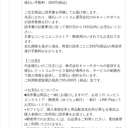
後払い手数料：300円(税込)
ご注文商品に請求書を同梱してお届け致します。
当店にかわり、後払いドットコム運営会社の㈱キャッチボール
が請求業務を行います。
請求書の記載事項に従って発行日から14日以内にお支払いくだ
さい。
主要なコンビニエンスストア・郵便局のいずれでもお支払でき
ます。
支払期限を過ぎた場合、再度の請求ごとに335円(税込)の再請求
発行手数料がかかります。
【ご注意】
代金後払いのご注文には、株式会社キャッチボールの提供する
後払いドットコムサービス規約が適用され、サービスの範囲内
で個人情報を提供し、立替払い契約を行います。
ご利用限度額累計残高で55,000円（税込）迄です。
≪お支払いについて≫
■請求書は商品と一緒にお届けしますので、お近くの コンビニ
エンスストア・郵便局（ゆうちょ銀行）・銀行・LINE Payにて
お支払いください。
※ギフトなど、購入者様住所と商品配送先住所が異なる場合は、
購入者様のご住所宛に請求書をお送りします。
※郵便局でのお支払いには、払込票をご利用ください。電信振替
はご利用いただけません。